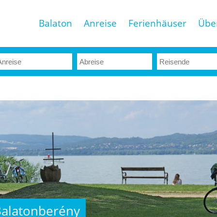
Balaton
Anreise
Ferienhäuser
Übe
alatonberény