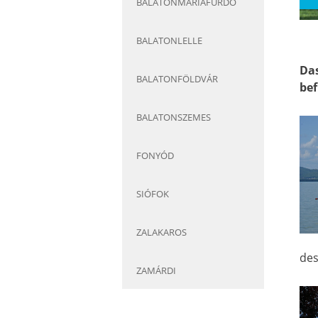
BALATONMÁRIAFÜRDÖ
BALATONLELLE
Das
BALATONFÖLDVÁR
bef
BALATONSZEMES
FONYÓD
SIÓFOK
ZALAKAROS
des
ZAMÁRDI