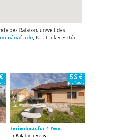
nde des Balaton, unweit des
tonmáriafürdö
, Balatonkeresztúr
€
56 €
cht
pro Nacht
Ferienhaus für 4 Pers.
in Balatonberény