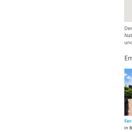
Der
Nat
und
Em
Fer
in 