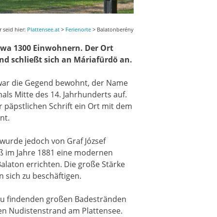
r seid hier:
Plattensee.at
>
Ferienorte
> Balatonberény
twa 1300 Einwohnern. Der Ort
nd schließt sich an Máriafürdö an.
 war die Gegend bewohnt, der Name
als Mitte des 14. Jahrhunderts auf.
r päpstlichen Schrift ein Ort mit dem
nt.
wurde jedoch von Graf József
ß im Jahre 1881 eine modernen
alaton errichten. Die große Stärke
n sich zu beschäftigen.
zu findenden großen Badestränden
gen Nudistenstrand am Plattensee.