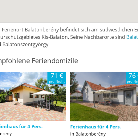
 Ferienort Balatonberény befindet sich am südwestlichen E
urschutzgebietes Kis-Balaton. Seine Nachbarorte sind
Bala
 Balatonszentgyörgy
pfohlene Feriendomizile
71 €
76 
pro Nacht
pro Na
ienhaus für 4 Pers.
Ferienhaus für 4 Pers.
Bereny
in Balatonberény