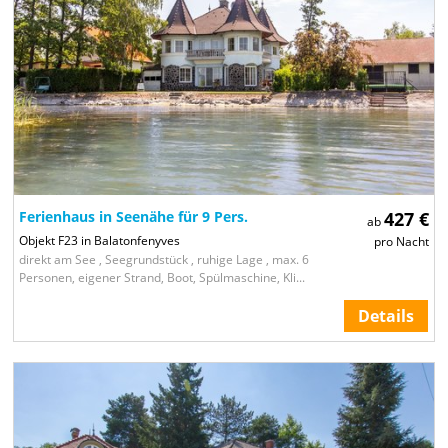
Ferienhaus in Seenähe für 9 Pers.
427 €
ab
Objekt F23 in Balatonfenyves
pro Nacht
direkt am See , Seegrundstück , ruhige Lage , max. 6
Personen, eigener Strand, Boot, Spülmaschine, Kli...
Details