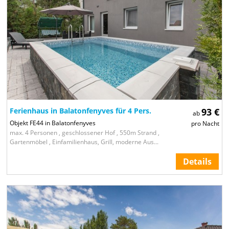
Ferienhaus in Balatonfenyves für 4 Pers.
93 €
ab
Objekt FE44 in Balatonfenyves
pro Nacht
max. 4 Personen , geschlossener Hof , 550m Strand ,
Gartenmöbel , Einfamilienhaus, Grill, moderne Aus...
Details