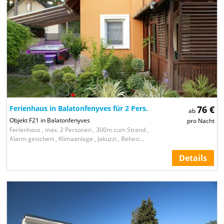
Ferienhaus in Balatonfenyves für 2 Pers.
76 €
ab
Objekt F21 in Balatonfenyves
pro Nacht
Ferienhaus , max. 2 Personen , 300m zum Strand ,
Alarm gesichert , Klimaanlage , Jakuzzi , Beheiz...
Details