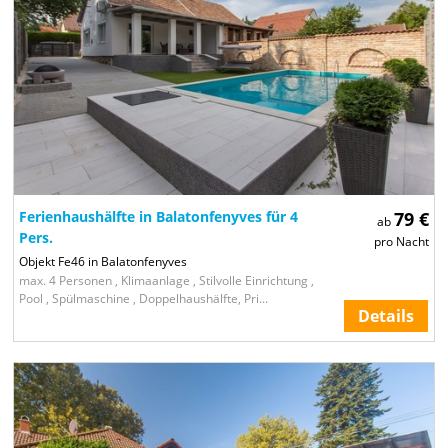
Ferienhaushälfte in Balatonfenyves für 4
79 €
ab
Pers.
pro Nacht
Objekt Fe46 in Balatonfenyves
max. 4 Personen , Klimaanlage , Stilvolle Einrichtung ,
Pool , Spülmaschine , Doppelhaushälfte, Pri...
Details