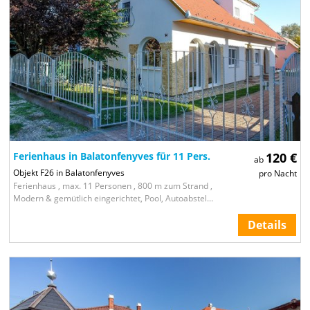
Ferienhaus in Balatonfenyves für 11 Pers.
120 €
ab
Objekt F26 in Balatonfenyves
pro Nacht
Ferienhaus , max. 11 Personen , 800 m zum Strand ,
Modern & gemütlich eingerichtet, Pool, Autoabstel...
Details