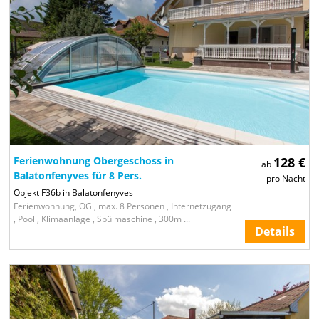
Ferienwohnung Obergeschoss in
128 €
ab
Balatonfenyves für 8 Pers.
pro Nacht
Objekt F36b in Balatonfenyves
Ferienwohnung, OG , max. 8 Personen , Internetzugang
, Pool , Klimaanlage , Spülmaschine , 300m ...
Details