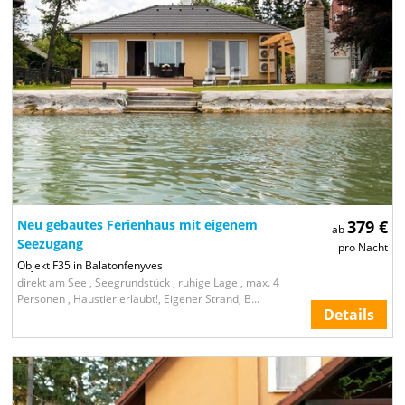
21
Neu gebautes Ferienhaus mit eigenem
379 €
ab
Seezugang
pro Nacht
Objekt F35 in Balatonfenyves
direkt am See , Seegrundstück , ruhige Lage , max. 4
Personen , Haustier erlaubt!, Eigener Strand, B...
Details