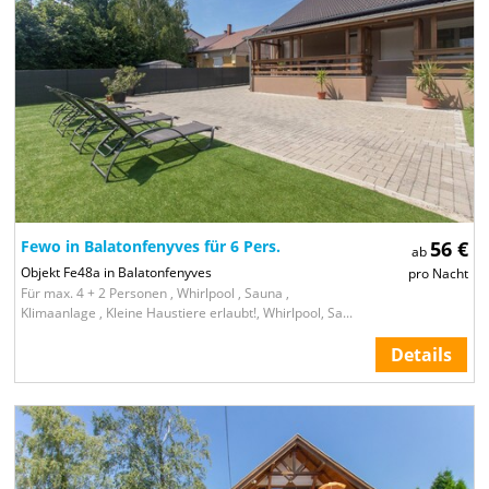
Fewo in Balatonfenyves für 6 Pers.
56 €
ab
Objekt Fe48a in Balatonfenyves
pro Nacht
Für max. 4 + 2 Personen , Whirlpool , Sauna ,
Klimaanlage , Kleine Haustiere erlaubt!, Whirlpool, Sa...
Details