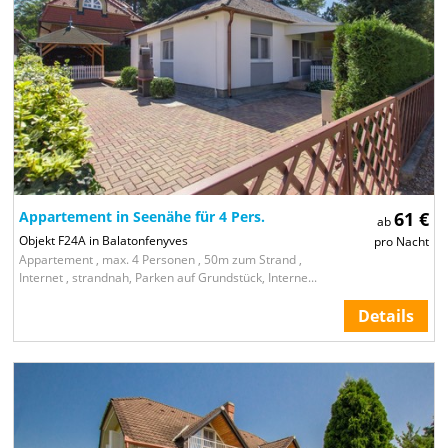
Appartement in Seenähe für 4 Pers.
61 €
ab
Objekt F24A in Balatonfenyves
pro Nacht
Appartement , max. 4 Personen , 50m zum Strand ,
Internet , strandnah, Parken auf Grundstück, Interne...
Details