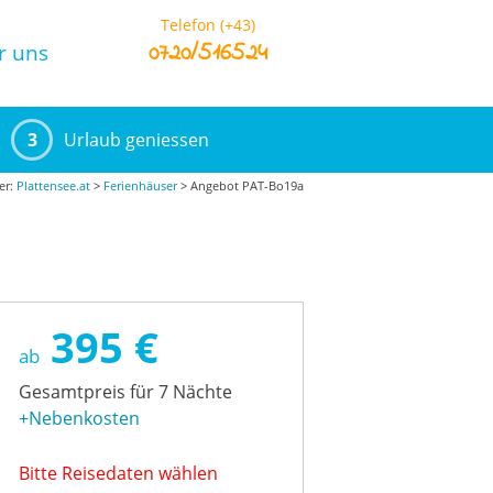
Telefon (+43)
0720/516524
r uns
3
Urlaub geniessen
ier:
Plattensee.at
>
Ferienhäuser
> Angebot PAT-Bo19a
395 €
ab
Gesamtpreis für 7 Nächte
+Nebenkosten
Bitte Reisedaten wählen