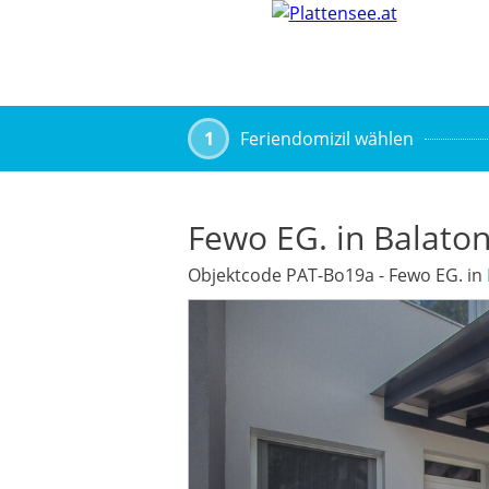
1
Feriendomizil wählen
Fewo EG. in Balaton
Objektcode PAT-Bo19a - Fewo EG. in